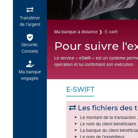
Assurer
Transférer
de l'argent
Ma banque à distance ❯
E-swift
Pour suivre 
Sécurité,
Conseils
Le service « eSwift » est un système
opération et lui confirmant son exéc
Ma banque
engagée
E-SWIFT
Les fichiers 