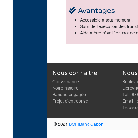
Le montant de la trans
Le nom du client bénéfi
La banque du client bén
Le nom de l’expéditeur
Avantages
Accessible à tout mom
Suivi de l'exécution des
Aide à être réactif en c
Nous connaitre
Gouvernance
Notre histoire
L
Banque engagée