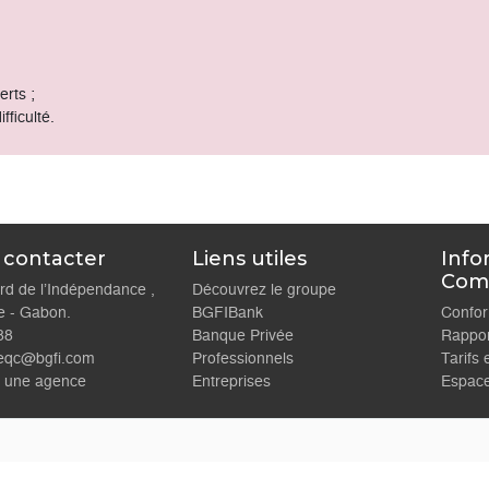
action ;
ciaire ;
éficiaire ;
.
ent ;
 transferts ;
as de difficulté.
Nous contacter
Liens utiles
Boulevard de l’Indépendance ,
Découvrez le groupe
ibreville - Gabon.
BGFIBank
Tel : 8888
Banque Privée